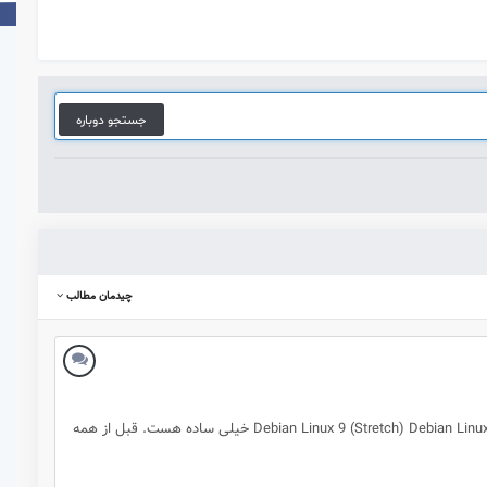
جستجو دوباره
چیدمان مطالب
یه سلام گرم به همه امروز میخواهیم روش نصب open-vm-tools رو به هم دیگه یاد بدیم. تست شده روی : Debian Linux 9 (Stretch) Debian Linux 8 (Jessie) Debian Linux 7 (Wheezy) خیلی ساده هست. قبل از همه