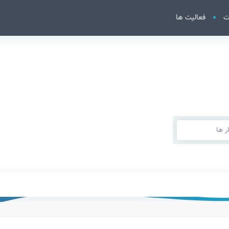
ت
فعالیت ها
 ها