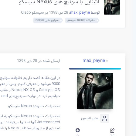
آشنایی با سوئیچ های Nexus سیسکو
توسط
max_payne
،
28 دی 1398
در
سیسکو Cisco
خانواده nexus سیسکو
سوئیچ های nexus
max_payne
ارسال شده در
28 دی 1398
خواهیم کرد. در نهایت سوئیچ‌های high-end (رده بالا) خانواده Nexus و خانواده Catalyst را با هم مقایسه خواهیم کرد.
محصولات خانواده Nexus سیسکو
عضو انجمن
تعدادی از مدل‌های مختلف Nexus را شامل می‌شود تا بتواند نیازهای هر دیتاسنتری را برطرف کند. در ادامه به معرفی مختصر این محصولات می‌پردازیم.