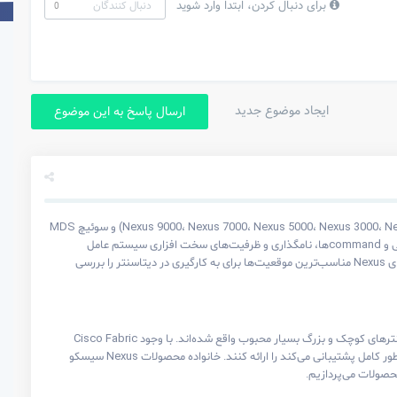
برای دنبال کردن، ابتدا وارد شوید
دنبال کنندگان
0
ایجاد موضوع جدید
ارسال پاسخ به این موضوع
در این مقاله قصد داریم خانواده سوئیچ‌ های دیتاسنتر سیسکو که شامل سوئیچ های Nexus سیسکو (Nexus 9000، Nexus 7000، Nexus 5000، Nexus 3000، Nexus 2000، Nexus 1000V) و سوئیچ MDS
9000 میشود را معرفی کنیم. پس از معرفی مختصر هر سری از این سوئیچ‌ها؛ تفاوت‌های بین سوئیچ‌های Catalyst و Nexus بررسی و commandها، نامگذاری و ظرفیت‌های سخت افزاری سیستم عامل
Catalyst IOS و Nexus NX-OS را مقایسه خواهیم کرد. برای اینکه بررسی کاملی داشته باشیم، برای هر کدام از مدل‌های سوئیچ‌های Nexus مناسب‌ترین موقعیت‌ها برای به کارگیری در دیتاسنتر را بررسی
محصولات خانواده Nexus سیسکو به لطف قابلیت آنها در یکپارچه سازی اطلاعات، ذخیره سازی اطلاعات و خدمات شبکه در دیتاسنترهای کوچک و بزرگ بسیار محبوب واقع شده‌اند. با وجود Cisco Fabric
Interconnect، آنها نه تنها می‌توانند این خدمات را ارائه کنند، بلکه می‌توانند پلتفرمی قابل برنامه ریزی که از محیط های مجازی به طور کامل پشتیبانی می‌کند را ارائه کنند. خانواده محصولات Nexus سیسکو