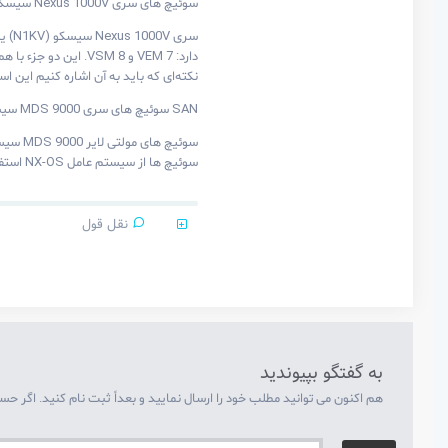
سوئیچ های سری Nexus 1000V سیسکو
دارد: VEM 7 و VSM 8. این دو جزء با هم سوئیچ Nexus 1000V را تشکیل می‌دهند، به طوریکه VSM لایه management plane و VEM لایه data plane را اجرا می‌کند.
نکته‌ای که باید به آن اشاره کنیم این است که لایسنس Nexus 1000V Essential به صورت رایگان در دسترس است که می‌ت
SAN سوئیچ های سری MDS 9000 سیسکو
سوئیچ ها از سیستم عامل NX-OS استفاده می‌کنند. در نهایت MDS 9000 می‌تواند fiber channel، خدمات ذخیره سازی اطلاعات و FCoE را ارائه کند.
نقل قول
به گفتگو بپیوندید
هم اکنون می توانید مطلب خود را ارسال نمایید و بعداً ثبت نام کنید. اگر حس