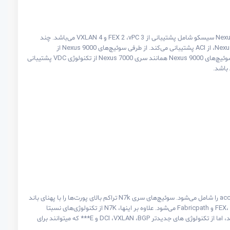
این سوئیچ‌های دیتاسنتر می‌توانند در modeهای Cisco NX-OS Software یا ACI 1 کار کنند. امکانات اصلی سری جدید Nexus 9000 سیسکو شامل پشتیبانی از FEX 2 ،vPC 3 و 4 VXLAN می‌باشد. چند
تفاوت کلیدی بین سوئیچ‌های سری Nexus 7000 و Nexus 9000 وجود دارد. سوئیچ‌های سری Nexus 9000 بر خلاف سری Nexus 7000، از ACI پشتیبانی می‌کند. از طرفی سوئیچ‌های Nexus 9000 از
پروتکل‌های ذخیره سازی اطلاعات پشتیبانی نمی‌کنند، در حالیکه سوئیچ‌های Nexus 7000 از این پروتکل‌ها پشتیبانی می‌کنند؛ و سوئیچ‌های Nexus 9000 همانند سری Nexus 7000 از تکنولوژی VDC پشتیبانی
این سوئیچ‌ها می‌توانند معماری دیتاسنتر end-to-end را روی تنها یک پلت فرم ارائه کنند که لایه‌های core، aggregation و access را شامل می‌شود. سوئیچ‌های سری N7k تراکم بالای پورت‌ها را با پهنای باند
10، 40، 100 Gigabit Ethernet ارائه می‌کنند. امکانات اصلی سوئیچ‌های سری Nexus 7000 شامل پشتیبانی از FEX، vPC، VDC، MPLS و Fabricpath می‌شود. علاوه بر اینها، N7K از تکنولوژی‌های نسبتا
قدرتمند و پایداری برای DCI 5 مانند OTV و LISP پشتیبانی می‌کند. N9K از این تکنولوژی های توسعه یافته DCI پشتیبانی نمی‌کند، اما از تکنولوژی های جدیدتر DCI ،VXLAN ،BGP و E*** که میتوانند برای