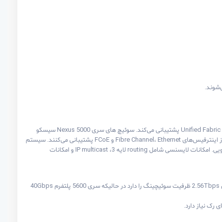
این سری از محصولات مناسب لایه access دیتاسنتر (End of Row) هستند، به طوریکه معماری آنها از مجازی سازی و محیط های Unified Fabric پشتیبانی می‌کند. سوئیچ های سری Nexus 5000 سیسکو
(N5k) قابلیت پشتیبانی کامل از امکانات لایه 2 و 3 و پشتیبانی از VXLAN را برای توسعه‌ی شبکه‌ی دیتاسنتر دارند. این سوئیچ‌ها از اینترفیس‌های Fibre Channel، Ethernet و FCoE پشتیبانی می‌کنند. سیستم
عامل پیش فرض موجود روی دستگاه شامل اکثر قابلیت‌های پلتفرم Nexus 5000 می‌شود، امکاناتی مانند مدیریت و امنیت لایه دویی. امکانات لایسنسی شامل routing لایه 3، IP multicast و امکانات
سوئیچ های سری Nexus 5000 در دو پلتفرم در دسترس هستند: 10Gbps و 40Gbps. سری 5600 پلتفرم 10Gbps توانایی ارائه‌ی 2.56Tbps ظرفیت سوئیچینگ را دارد در حالیکه سری 5600 پلتفرم 40Gbps