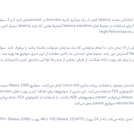
H.
32 پورت 100GE در سوئیچ Nexus 3232C گسترش می یابد. محیط های حساس به تاخیر مطمئنا از این سری سوئیچ
را برای هر پورت ارائه میکنند. از طرفی بعضی از مدل ها توانایی مانیتور کردن تاخیرشان را 