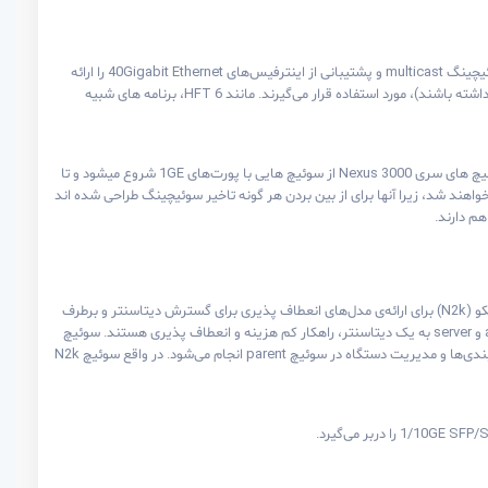
این سری از سوئیچ های Nexus سیسکو امکاناتی مانند latency کمتر از یک میکرو ثانیه، line-rate در unicastهای لایه 2 و 3، سوئیچینگ multicast و پشتیبانی از اینترفیس‌های 40Gigabit Ethernet را ارائه
می‌کنند. سوئیچ های سری Nexus 3000 برای استفاده در محیط های latency-sensitive (محیط هایی که باید latency بسیاز کمی داشته باشند)، مورد استفاده قرار می‌گیرند. مانند HFT 6، برنامه های شبیه
پلتفرم سوئیچ سیسکو Nexus 3000 بیش از 15 مدل دارد، تا تمام نیازهایی که یک سازمان میتواند داشته باشد را برطرف کند. سوئیچ های سری Nexus 3000 از سوئیچ هایی با پورت‌های 1GE شروع میشود و تا
 ها بهره مند خواهند شد، زیرا آنها برای از بین بردن هر گونه تاخیر سوئیچینگ طراحی شده اند
هم دارند.
این سوئیچ‌ها زیرساخت‌های شبکه‌ای دیتاسنتر موجود را همانند پیاده سازی Cisco ACI کامل می‌کنند. سوئیچ Nexus 2000 سیسکو (N2k) برای ارائه‌ی مدل‌های انعطاف پذیری برای گسترش دیتاسنتر و برطرف
کردن نیازهای در حال افزایش سرورها از تکنولوژی FEX استفاده می‌کند. این سری از سوئیچ‌ها برای اضافه کردن پورت های access و server به یک دیتاسنتر، راهکار کم هزینه و انعطاف پذیری هستند. سوئیچ
های Nexus 5000، Nexus 7000، Nexus 9000 می‌توانند parent سوئیچ‌های N2k باشند. با استفاده از تکنولوژی FEX، تمام پیکربندی‌ها و مدیریت دستگاه در سوئیچ parent انجام می‌شود. در واقع سوئیچ N2k